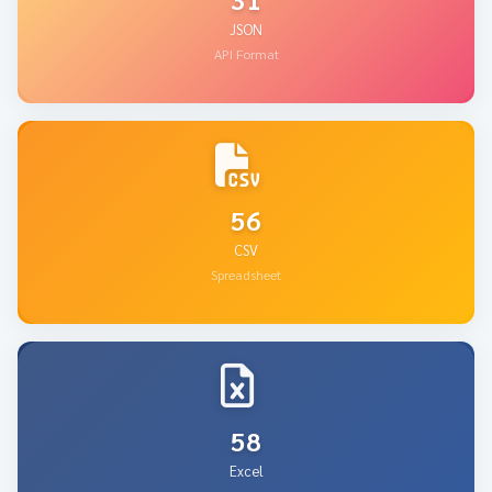
JSON
API Format
56
CSV
Spreadsheet
58
Excel